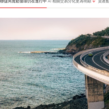
聯儲局寬鬆循環仍在進行中
AI 相關交易分化更為明顯
資產
灯
片
1-