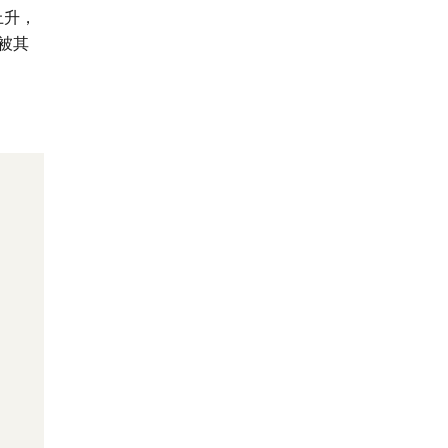
上升，
被其