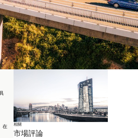
具
相關
。在
市場評論