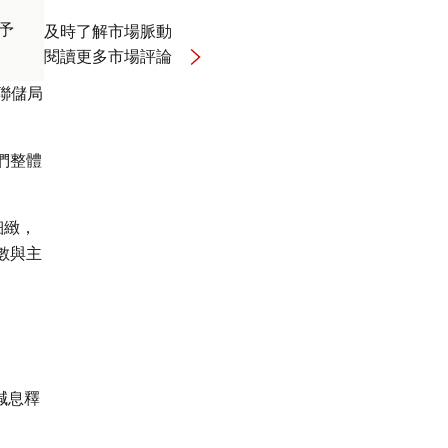
予
及時了解市場脈動
關
閱讀更多市場評論
於
Macro
聯儲局
updates
們整體
細緻，
數與主
減息釋