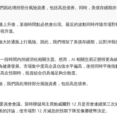
們因此增持部分風險資產，包括高息債券。同時，美債存續期亦
單邊上升後，某個時間點必然會出現。最近的波動同時伴隨市場對
審視升溫。
險大於通脹上行風險。因此，我們增加了美債存續期，以對沖我
當一段時間內持續消化相關主題。然而，AI 相關交易正變得更為
為健康發展。市場集中度高企及估值水平偏高，使得同時平衡指
未達高企預期時，投資組合仍具備足夠分散度。
險，我們因此增持部分風險資產，包括高息債券。
市場委員會會議。當時聯儲局主席鮑威爾對 12 月是否會連續第三次
的評論，使市場對 12 月減息的預期下降至像擲硬幣決定。