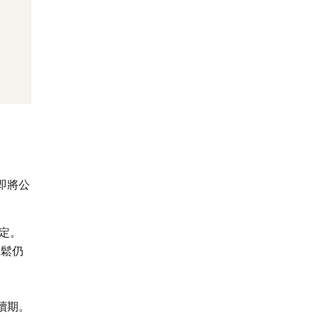
即將公
定。
寬鬆仍
續期。