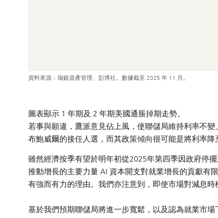
資料來源：瑞銀資產管理、彭博社。數據截至 2025 年 11 月。
圖表顯示 1 年期及 2 年期美國通脹掉期走勢。
若事與願違，鷹派意見佔上風，使聯儲局維持利率不變
布鮑威爾的接任人選，而其政策傾向很可能是將利率降至
雖然經濟按季有望於明年初從2025年第四季因政府停
推動增長的主要力量 AI 資本開支對就業增長的貢獻
有強而有力的理由。我們亦注意到，即使市場對減息時
基於我們預期聯儲局將進一步寬鬆，以及認為就業市場