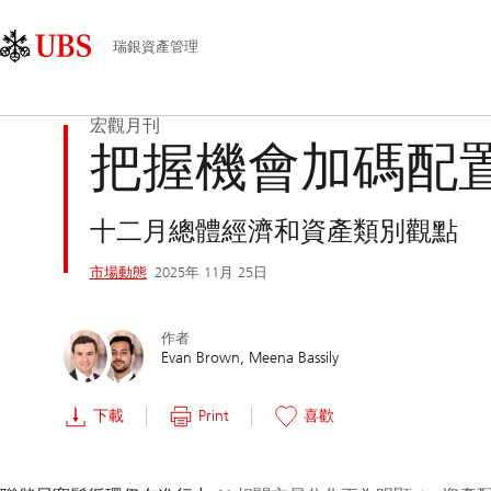
Skip
Content
主
Links
Area
導
瑞銀資產管理
航
宏觀月刊
把握機會加碼配
十二月總體經濟和資產類別觀點
市場動態
2025年 11月 25日
作者
Evan Brown
Meena Bassily
下載
Print
喜歡
幻