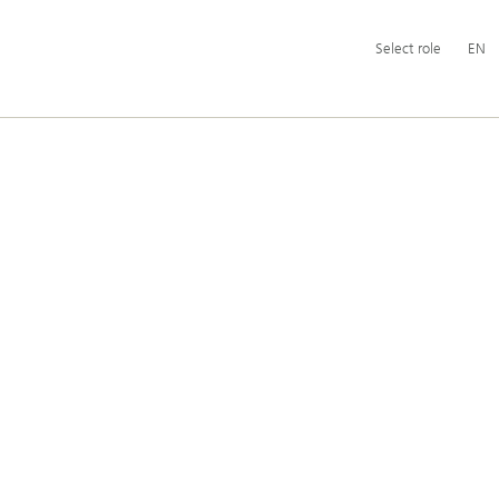
主
Select
Swit
Engli
Select role
EN
導
role
lang
航
to