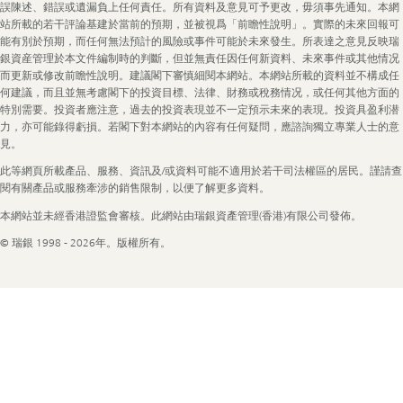
誤陳述、錯誤或遺漏負上任何責任。所有資料及意見可予更改，毋須事先通知。本網
站所載的若干評論基建於當前的預期，並被視爲「前瞻性說明」。實際的未來回報可
能有別於預期，而任何無法預計的風險或事件可能於未來發生。所表達之意見反映瑞
銀資産管理於本文件編制時的判斷，但並無責任因任何新資料、未來事件或其他情况
而更新或修改前瞻性說明。建議閣下審慎細閱本網站。本網站所載的資料並不構成任
何建議，而且並無考慮閣下的投資目標、法律、財務或稅務情况，或任何其他方面的
特別需要。投資者應注意，過去的投資表現並不一定預示未來的表現。投資具盈利潜
力，亦可能錄得虧損。若閣下對本網站的內容有任何疑問，應諮詢獨立專業人士的意
見。
此等網頁所載產品、服務、資訊及/或資料可能不適用於若干司法權區的居民。謹請查
閱有關產品或服務牽涉的銷售限制，以便了解更多資料。
本網站並未經香港證監會審核。此網站由瑞銀資產管理(香港)有限公司發佈。
© 瑞銀 1998 - 2026年。版權所有。