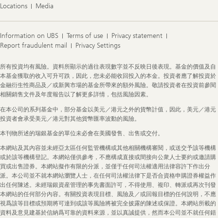
Locations
Media
Information on UBS
Terms of use
Privacy statement
Report fraudulent mail
Privacy Settings
Legal
所有投資均有風險。資料所顯示的過往表現數字並不反映日後表現。基金的價值及自
Information
本基金獲取的收入可升可跌，因此，您未必能收回投入的本金。投資者應了解投資於
金融衍生性商品及／或新興市場的基金所帶來的額外風險。敬請投資者在投資前參閱
相關銷售文件及年度報告以了解更多詳情，包括風險因素。
在本公司的系列基金中，部分基金以美元／港元之外的貨幣計值，因此，美元／港元
投資者會承受美元／港元對其他貨幣匯率波動的風險。
本刊物所述的瑞銀基金的單位未必會在美國發售、出售或交付。
本網站及其內容並未經亞太區任何監管機構或其他相關機構審閱，或送交予該等機構
或於該等機構登記。本網站僅供參考，不應構成直接或間接向公衆人士要約或邀請購
買或出售證券。本網站擬作有限的分派，並僅于任何司法權適用法律容許下作出分
派。本公司並不就本網站瀏覽人士，在任何司法權法律下是否合資格申購證券權益作
出任何陳述。未經瑞銀資産管理的事先書面許可，不得使用、複印、轉派或再次刊發
本網站的任何部分內容。有關投資表現目標、風險及／或回報目標的任何說明，不應
視爲該等目標或預期將可達到或該等風險將被完全披露的陳述或保證。本網站所載的
資料及意見建基於信納爲可靠的資料來源，並以真誠提供，然而本公司並不就任何錯