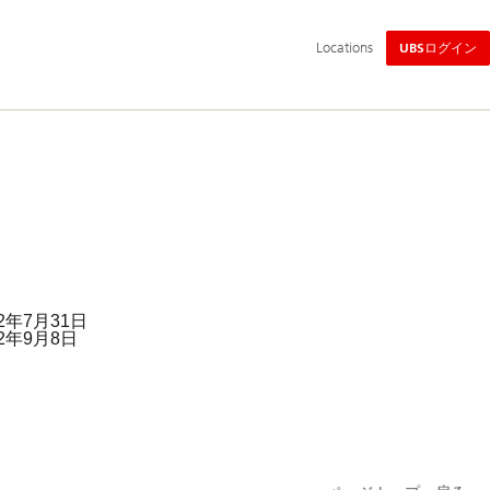
メ
Locations
UBSログイン
イ
ン
ナ
ビ
ゲ
ー
シ
ョ
ン
2年7月31日
2年9月8日