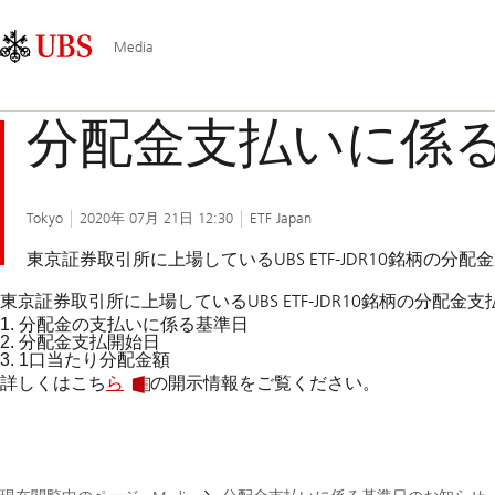
Skip
Content
メ
Links
Area
イ
Media
ン
ナ
分配金支払いに係
ビ
ゲ
ー
シ
Tokyo
2020年 07月 21日 12:30
ETF Japan
ョ
東京証券取引所に上場しているUBS ETF-JDR10銘柄
ン
東京証券取引所に上場しているUBS ETF-JDR10銘柄の分
1. 分配金の支払いに係る基準日
2. 分配金支払開始日
3. 1口当たり分配金額
詳しくはこち
ら
の開示情報をご覧ください。