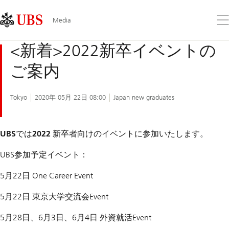
Skip
Content
Links
Area
メ
Media
ニ
ュ
<新着>2022新卒イベントの
ー
を
ご案内
開
く
Tokyo
2020年 05月 22日 08:00
Japan new graduates
UBSでは2022 新卒者向けのイベントに参加いたします。
UBS参加予定イベント：
5月22日 One Career Event
5月22日 東京大学交流会Event
5月28日、6月3日、6月4日 外資就活Event