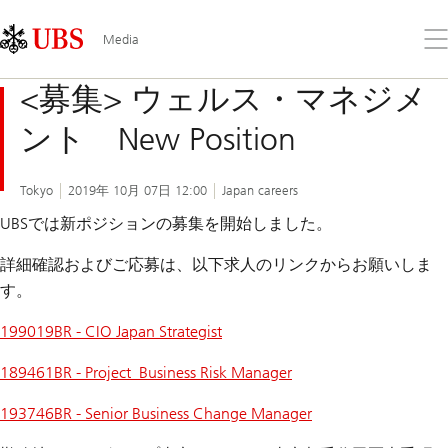
Skip
Content
Links
Area
メ
Media
ニ
ュ
<募集> ウェルス・マネジメ
ー
を
ント New Position
開
く
Tokyo
2019年 10月 07日 12:00
Japan careers
UBSでは新ポジションの募集を開始しました。
詳細確認およびご応募は、以下求人のリンクからお願いしま
す。
199019BR - CIO Japan Strategist
189461BR - Project_Business Risk Manager
193746BR - Senior Business Change Manager