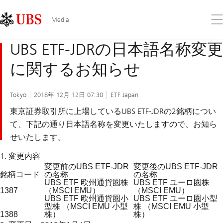
Skip
Content
Links
Area
メ
Media
ニ
ュ
UBS ETF-JDRの日本語名称変更
ー
を
に関するお知らせ
開
く
Tokyo
2018年 12月 12日 07:30
ETF Japan
東京証券取引所に上場しているUBS ETF-JDRの2銘柄につい
て、下記の通り日本語名称を変更いたしますので、お知ら
せいたします。
1. 変更内容
変更前のUBS ETF-JDR
変更後のUBS ETF-JDR
銘柄コード
の名称
の名称
UBS ETF 欧州通貨圏株
UBS ETF ユーロ圏株
1387
（MSCI EMU）
（MSCI EMU）
UBS ETF 欧州通貨圏小
UBS ETF ユーロ圏小型
型株 （MSCI EMU 小型
株 （MSCI EMU 小型
1388
株）
株）