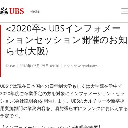
Skip
Content
Links
Area
メ
Media
ニ
ュ
<2020卒> UBSインフォメー
ー
を
ションセッション開催のお知
開
く
らせ(大阪)
Tokyo
2018年 05月 25日 09:30
Japan new graduates
UBSでは現在日本国内の四年制大学もしくは大学院在学中で
2020年度ご卒業予定の方を対象にインフォメーション・セッ
ション(会社説明会)を開催します。UBSのカルチャーや新卒採
用実施部門の業務内容を、肩肘張らずにフランクにお伝えする
予定です。
【インフォメーション・セッション(説明会)概要】