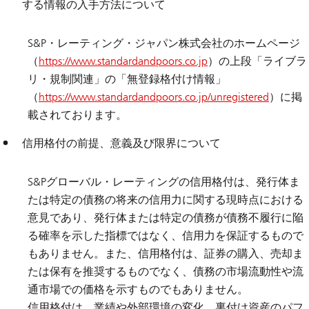
する情報の入手方法について
S&P・レーティング・ジャパン株式会社のホームページ
（
https://www.standardandpoors.co.jp
）の上段「ライブラ
リ・規制関連」の「無登録格付け情報」
（
https://www.standardandpoors.co.jp/unregistered
）に掲
載されております。
信用格付の前提、意義及び限界について
S&Pグローバル・レーティングの信用格付は、発行体ま
たは特定の債務の将来の信用力に関する現時点における
意見であり、発行体または特定の債務が債務不履行に陥
る確率を示した指標ではなく、信用力を保証するもので
もありません。また、信用格付は、証券の購入、売却ま
たは保有を推奨するものでなく、債務の市場流動性や流
通市場での価格を示すものでもありません。
信用格付は、業績や外部環境の変化、裏付け資産のパフ