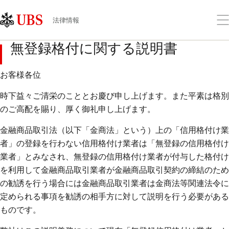
Skip
Content
Links
Area
メ
法律情報
ニ
ュ
無登録格付に関する説明書
ー
を
開
お客様各位
く
時下益々ご清栄のこととお慶び申し上げます。また平素は格別
のご高配を賜り、厚く御礼申し上げます。
金融商品取引法（以下「金商法」という）上の「信用格付け業
者」の登録を行わない信用格付け業者は「無登録の信用格付け
業者」とみなされ、無登録の信用格付け業者が付与した格付け
を利用して金融商品取引業者が金融商品取引契約の締結のため
の勧誘を行う場合には金融商品取引業者は金商法等関連法令に
定められる事項を勧誘の相手方に対して説明を行う必要がある
ものです。