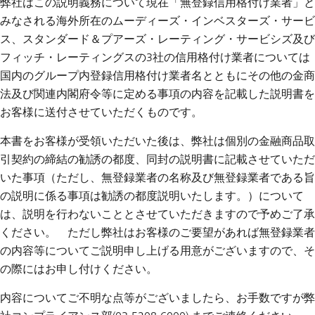
弊社はこの説明義務について現在「無登録信用格付け業者」と
みなされる海外所在のムーディーズ・インベスターズ・サービ
ス、スタンダード＆プアーズ・レーティング・サービシズ及び
フィッチ・レーティングスの3社の信用格付け業者については
国内のグループ内登録信用格付け業者名とともにその他の金商
法及び関連内閣府令等に定める事項の内容を記載した説明書を
お客様に送付させていただくものです。
本書をお客様が受領いただいた後は、弊社は個別の金融商品取
引契約の締結の勧誘の都度、同封の説明書に記載させていただ
いた事項（ただし、無登録業者の名称及び無登録業者である旨
の説明に係る事項は勧誘の都度説明いたします。）について
は、説明を行わないこととさせていただきますので予めご了承
ください。 ただし弊社はお客様のご要望があれば無登録業者
の内容等についてご説明申し上げる用意がございますので、そ
の際にはお申し付けください。
内容についてご不明な点等がございましたら、お手数ですが弊