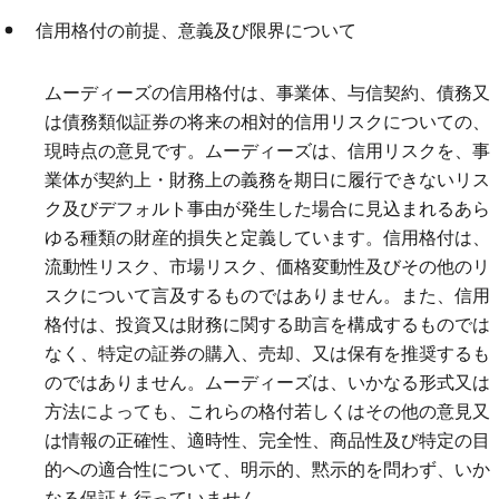
信用格付の前提、意義及び限界について
ムーディーズの信用格付は、事業体、与信契約、債務又
は債務類似証券の将来の相対的信用リスクについての、
現時点の意見です。ムーディーズは、信用リスクを、事
業体が契約上・財務上の義務を期日に履行できないリス
ク及びデフォルト事由が発生した場合に見込まれるあら
ゆる種類の財産的損失と定義しています。信用格付は、
流動性リスク、市場リスク、価格変動性及びその他のリ
スクについて言及するものではありません。また、信用
格付は、投資又は財務に関する助言を構成するものでは
なく、特定の証券の購入、売却、又は保有を推奨するも
のではありません。ムーディーズは、いかなる形式又は
方法によっても、これらの格付若しくはその他の意見又
は情報の正確性、適時性、完全性、商品性及び特定の目
的への適合性について、明示的、黙示的を問わず、いか
なる保証も行っていません。