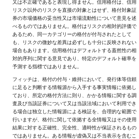
又は不正確であると表現し得ません。信用格付は、信用
リスク以外のリスクを直接の対象とはせず、格付対象証
券の市場価格の妥当性又は市場流動性について意見を述
べるものではありません。格付はリスクの相対的評価で
あるため、同一カテゴリーの格付が付与されたとして
も、リスクの微妙な差異は必ずしも十分に反映されない
場合もあります。信用格付はデフォルトする蓋然性の相
対的序列に関する意見であり、特定のデフォルト確率を
予測する指標ではありません。
フィッチは、格付の付与・維持において、発行体等信頼
に足ると判断する情報源から入手する事実情報に依拠し
ており、所定の格付方法に則り、かかる情報に関する調
査及び当該証券について又は当該法域において利用でき
る場合は独立した情報源による検証を、合理的な範囲で
行いますが、格付に関して依拠する全情報又はその使用
結果に対する正確性、完全性、適時性が保証されるもの
ではありません。ある情報が虚偽又は不当表示を含むこ