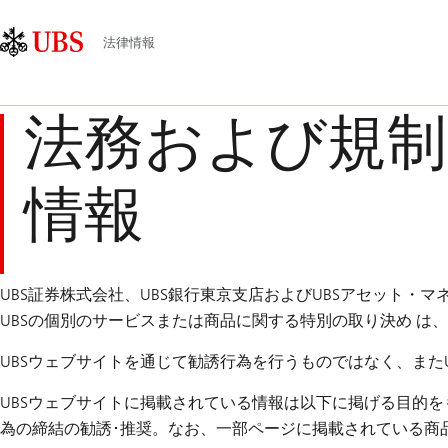
Skip
Content
メ
Links
Area
イ
法律情報
ン
ナ
ビ
法務および規制
ゲ
ー
情報
シ
ョ
ン
UBS証券株式会社、UBS銀行東京支店およびUBSアセット・
UBSの個別のサービスまたは商品に関する特別の取り決め 
UBSウェブサイトを通じて勧誘行為を行うものではなく、また
UBSウェブサイトに掲載されている情報は以下に掲げる目的
為の締結の勧誘･推奨。なお、一部ページに掲載されている商