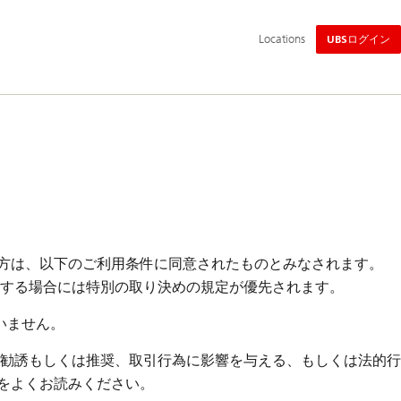
メ
Locations
UBSログイン
イ
ン
ナ
ビ
ゲ
ー
シ
ョ
ン
される方は、以下のご利用条件に同意されたものとみなされます。
有する場合には特別の取り決めの規定が優先されます。
いません。
る勧誘もしくは推奨、取引行為に影響を与える、もしくは法的行
をよくお読みください。