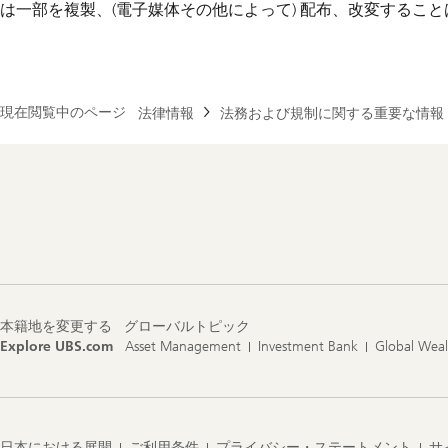
は一部を複製、(電子媒体その他によって) 配布、改変するこ
現在閲覧中のページ
法律情報
法務および規制に関する重要な情報
Footer
Navigation
本籍地を変更する
グローバルトピック
Explore UBS.com
Asset Management
Investment Bank
Global Wea
日本における展開
ご利用条件
プライバシー・ステートメント
サ