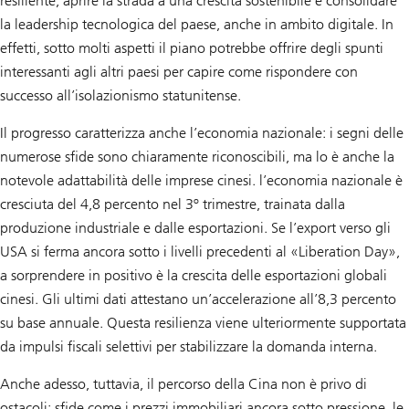
resiliente, aprire la strada a una crescita sostenibile e consolidare
la leadership tecnologica del paese, anche in ambito digitale. In
effetti, sotto molti aspetti il piano potrebbe offrire degli spunti
interessanti agli altri paesi per capire come rispondere con
successo all’isolazionismo statunitense.
Il progresso caratterizza anche l’economia nazionale: i segni delle
numerose sfide sono chiaramente riconoscibili, ma lo è anche la
notevole adattabilità delle imprese cinesi. l’economia nazionale è
cresciuta del 4,8 percento nel 3º trimestre, trainata dalla
produzione industriale e dalle esportazioni. Se l’export verso gli
USA si ferma ancora sotto i livelli precedenti al «Liberation Day»,
a sorprendere in positivo è la crescita delle esportazioni globali
cinesi. Gli ultimi dati attestano un’accelerazione all’8,3 percento
su base annuale. Questa resilienza viene ulteriormente supportata
da impulsi fiscali selettivi per stabilizzare la domanda interna.
Anche adesso, tuttavia, il percorso della Cina non è privo di
ostacoli: sfide come i prezzi immobiliari ancora sotto pressione, le