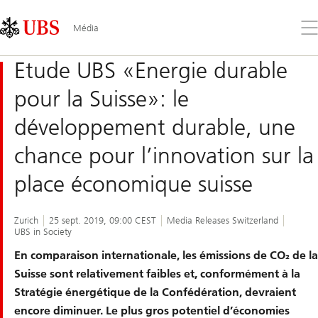
Skip
Content
Links
Area
Ouv
Média
le
me
Etude UBS «Energie durable
pour la Suisse»: le
développement durable, une
chance pour l’innovation sur la
place économique suisse
Zurich
25 sept. 2019, 09:00 CEST
Media Releases Switzerland
UBS in Society
En comparaison internationale, les émissions de CO₂ de la
Suisse sont relativement faibles et, conformément à la
Stratégie énergétique de la Confédération, devraient
encore diminuer. Le plus gros potentiel d’économies