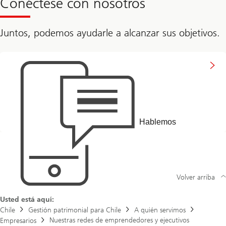
Conéctese con nosotros
a
f
approach
p
y
your
p
o
financial
r
u
needs
Juntos, podemos ayudarle a alcanzar sus objetivos.
o
r
a
w
c
e
Get
h
a
in
y
l
touch
o
t
u
h
r
f
i
n
Hablemos
a
n
c
i
a
l
n
Volver arriba
e
e
d
Usted está aquí:
s
Chile
Gestión patrimonial para Chile
A quién servimos
Nuestras redes de emprendedores y ejecutivos
Empresarios