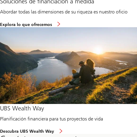
Soluciones de financiación a medida
all
r
dimensions
e
Abordar todas las dimensiones de su riqueza es nuestro oficio
of
p
your
r
A
wealth
e
Explora lo que ofrecemos
d
n
Addressing
d
e
all
r
u
dimensions
e
r
of
s
a
your
s
d
wealth
i
v
n
a
g
n
a
t
l
a
l
g
d
e
i
m
e
to
n
UBS Wealth Way
approach
s
your
i
Planificación financiera para tus proyectos de vida
financial
o
needs
n
t
s
Descubra UBS Wealth Way
o
o
to