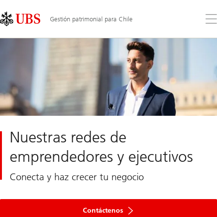
Skip
Content
Links
Area
Ab
Gestión patrimonial para Chile
el
me
Nuestras redes de
emprendedores y ejecutivos
Conecta y haz crecer tu negocio
Contáctenos