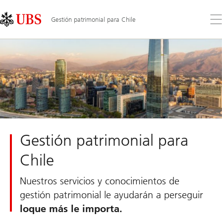
Skip
Content
Links
Area
Ab
Gestión patrimonial para Chile
el
me
Gestión patrimonial para
Chile
Nuestros servicios y conocimientos de
gestión patrimonial le ayudarán a perseguir
lo
que más le importa.