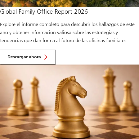
Global Family Office Report 2026
Explore el informe completo para descubrir los hallazgos de este
año y obtener información valiosa sobre las estrategias y
tendencias que dan forma al futuro de las oficinas familiares.
t
h
Descargar ahora
e
r
e
p
o
r
t
o
f
G
l
o
b
a
l
F