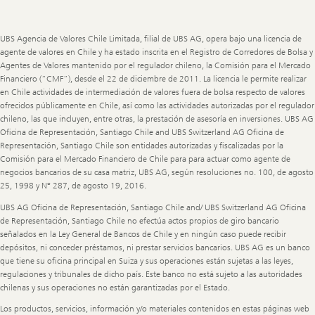
Legal
Information
UBS Agencia de Valores Chile Limitada, filial de UBS AG, opera bajo una licencia de
agente de valores en Chile y ha estado inscrita en el Registro de Corredores de Bolsa y
Agentes de Valores mantenido por el regulador chileno, la Comisión para el Mercado
Financiero (“CMF”), desde el 22 de diciembre de 2011. La licencia le permite realizar
en Chile actividades de intermediación de valores fuera de bolsa respecto de valores
ofrecidos públicamente en Chile, así como las actividades autorizadas por el regulador
chileno, las que incluyen, entre otras, la prestación de asesoría en inversiones. UBS AG
Oficina de Representación, Santiago Chile and UBS Switzerland AG Oficina de
Representación, Santiago Chile son entidades autorizadas y fiscalizadas por la
Comisión para el Mercado Financiero de Chile para para actuar como agente de
negocios bancarios de su casa matriz, UBS AG, según resoluciones no. 100, de agosto
25, 1998 y N° 287, de agosto 19, 2016.
UBS AG Oficina de Representación, Santiago Chile and/ UBS Switzerland AG Oficina
de Representación, Santiago Chile no efectúa actos propios de giro bancario
señalados en la Ley General de Bancos de Chile y en ningún caso puede recibir
depósitos, ni conceder préstamos, ni prestar servicios bancarios. UBS AG es un banco
que tiene su oficina principal en Suiza y sus operaciones están sujetas a las leyes,
regulaciones y tribunales de dicho país. Este banco no está sujeto a las autoridades
chilenas y sus operaciones no están garantizadas por el Estado.
Los productos, servicios, información y/o materiales contenidos en estas páginas web