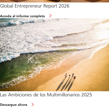
a
Global Entrepreneur Report 2026
m
i
l
o
Acceda al informe completo
y
f
O
G
f
l
f
o
i
b
c
a
e
l
2
E
0
n
2
t
6
r
e
p
r
e
n
e
u
r
R
Las Ambiciones de los Multimillonarios 2025
e
p
o
Descargue ahora
r