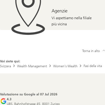
Agenzie
Vi aspettiamo nella filiale
più vicina
Torna in alto
Voi siete qui:
Fasi della vita
Svizzera
Wealth Management
Women’s Wealth
Footer
Navigation
Valutazione su Google al
07 Jul 2026
4.3
UBS, Bahnhofstrasse 45, 8001 Zurigo