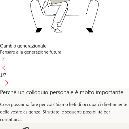
Cambio generazionale
Pensare alla generazione futura.
Precedente
1
/
7
Diapositiva
Successivo
1-
7
Perché un colloquio personale è molto importante
Cosa possiamo fare per voi? Siamo lieti di occuparci direttamente
delle vostre esigenze. Sfruttate le seguenti possibilità per
contattarci.