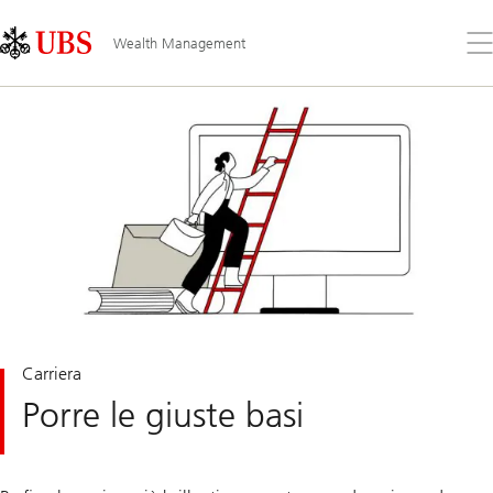
Skip
Content
Links
Area
Apr
Wealth Management
il
me
Carriera
Porre le giuste basi