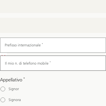
Il mio n.
di
*
Prefisso internazionale
telefono
mobile
*
Il mio n. di telefono mobile
*
Appellativo
Signor
Signora