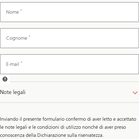
*
Nome
*
Cognome
*
E-mail
Le invieremo una
conferma
Note legali
dell’appuntamento
per e-mail.
Inviando il presente formulario confermo di aver letto e accettato
le note legali e le condizioni di utilizzo nonché di aver preso
conoscenza della Dichiarazione sulla riservatezza.