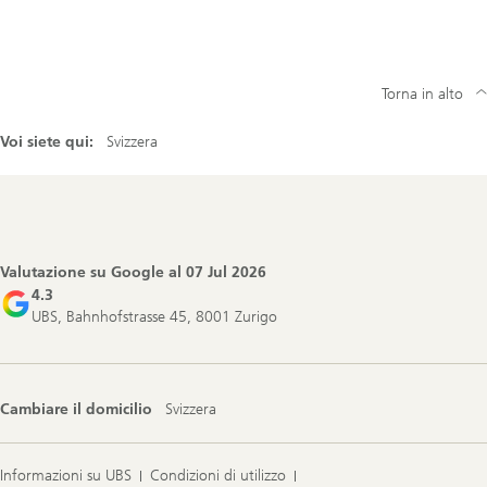
Torna in alto
Voi siete qui:
Svizzera
Footer
Navigation
Valutazione su Google al
07 Jul 2026
4.3
UBS, Bahnhofstrasse 45, 8001 Zurigo
Cambiare il domicilio
Svizzera
Informazioni su UBS
Condizioni di utilizzo