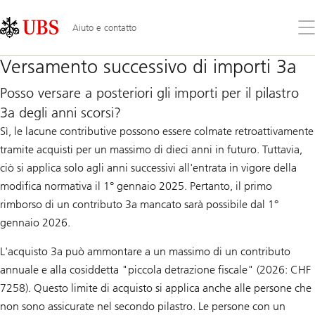
Skip
Content
Links
Area
Apr
Aiuto e contatto
il
me
Versamento successivo di importi 3a
Posso versare a posteriori gli importi per il pilastro
3a degli anni scorsi?
Sì, le lacune contributive possono essere colmate retroattivamente
tramite acquisti per un massimo di dieci anni in futuro. Tuttavia,
ciò si applica solo agli anni successivi all'entrata in vigore della
modifica normativa il 1° gennaio 2025. Pertanto, il primo
rimborso di un contributo 3a mancato sarà possibile dal 1°
gennaio 2026.
L'acquisto 3a può ammontare a un massimo di un contributo
annuale e alla cosiddetta "piccola detrazione fiscale" (2026: CHF
7258). Questo limite di acquisto si applica anche alle persone che
non sono assicurate nel secondo pilastro. Le persone con un