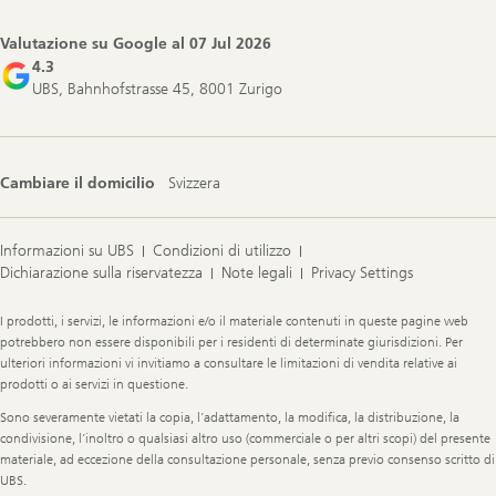
Navigation
Valutazione su Google al
07 Jul 2026
4.3
UBS, Bahnhofstrasse 45, 8001 Zurigo
Cambiare il domicilio
Svizzera
Informazioni su UBS
Condizioni di utilizzo
Dichiarazione sulla riservatezza
Note legali
Privacy Settings
Legal
I prodotti, i servizi, le informazioni e/o il materiale contenuti in queste pagine web
Information
potrebbero non essere disponibili per i residenti di determinate giurisdizioni. Per
ulteriori informazioni vi invitiamo a consultare le limitazioni di vendita relative ai
prodotti o ai servizi in questione.
Sono severamente vietati la copia, l’adattamento, la modifica, la distribuzione, la
condivisione, l’inoltro o qualsiasi altro uso (commerciale o per altri scopi) del presente
materiale, ad eccezione della consultazione personale, senza previo consenso scritto di
UBS.