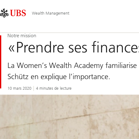
Skip
Content
Navigation
Links
Area
principale
Wealth Management
Notre mission
«Prendre ses financ
La Women’s Wealth Academy familiarise l
Schütz en explique l’importance.
10 mars 2020
4 minutes de lecture