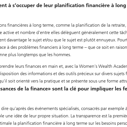
 à s’occuper de leur planification financière à lo
ions financières à long terme, comme la planification de la retraite
 active et nombre d’entre elles délèguent généralement cette tâch
nt davantage le sujet et/ou que le sujet est plutôt ennuyeux. Pour
face à des problèmes financiers à long terme – que ce soit en raiso
enne plus longtemps que les hommes.
 prendre leurs finances en main et, avec la Women’s Wealth Acade
position des informations et des outils précieux sur divers sujets f
u’il soit orienté vers la pratique et se présente sous une forme attr
issances de la finance» sont la clé pour impliquer les 
 dire qu’après des événements spécialisés, consacrés par exemple à
le une idée de leur propre situation. La transparence est la premiè
imale la planification financière à long terme sur les besoins pers