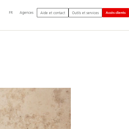
Navigation
FR
Agences
Aide et contact
Outils et services
Accès clients
principale