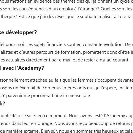
 nous mettons en évidence des thèmes clés qui jalonnent un cycle d
es sont les conséquences d’un emploi à l’étranger? Quelles sont le
thèque? Est-ce que j’ai des rêves que je souhaite réaliser à la ret
 se développer?
el pour moi. Les sujets financiers sont en constante évolution. De
listes et d’autres parcours de formation, promettent donc d’être int
s actualités directement par e-mail et de rester ainsi au courant.
el avec l’Academy?
ersonnellement attachée au fait que les femmes s’occupent davanta
s un éventail de contenus intéressants qui, je l’espère, inciteron
s. Y parvenir me procurerait une immense joie.
ck?
publicité à ce sujet en ce moment. Nous avons testé l’Academy aupr
ntenus dans leur entourage. Nous avons reçu beaucoup de retours po
 manière externe. Bien sûr, nous en sommes très heureux et cel