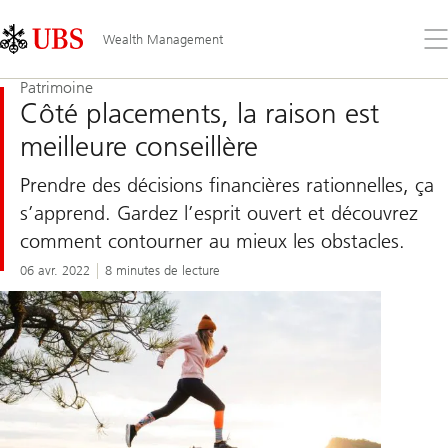
Skip
Content
Links
Area
Ouv
Wealth Management
le
me
Patrimoine
Côté placements, la raison est
meilleure conseillère
Prendre des décisions financières rationnelles, ça
s’apprend. Gardez l’esprit ouvert et découvrez
comment contourner au mieux les obstacles.
06 avr. 2022
8 minutes de lecture