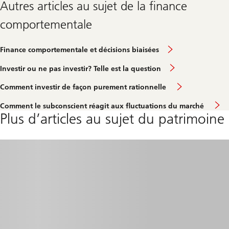
Autres articles au sujet de la finance
comportementale
Finance comportementale et décisions biaisées
Investir ou ne pas investir? Telle est la question
Klicken
Comment investir de façon purement rationnelle
Sie
hier,
Comment le subconscient réagit aux fluctuations du marché
um
Plus d’articles au sujet du patrimoine
den
Artikel
«So
bleiben
Sie
mit
Ihren
Investition
auf
Kurs»
zu
lesen