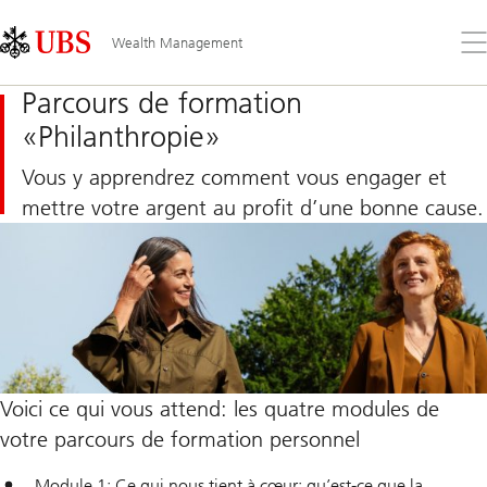
Skip
Content
Links
Area
Ouv
Wealth Management
le
me
Parcours de formation
«Philanthropie»
Vous y apprendrez comment vous engager et
mettre votre argent au profit d’une bonne cause.
Voici ce qui vous attend: les quatre modules de
votre parcours de formation personnel
Module 1: Ce qui nous tient à cœur: qu’est-ce que la