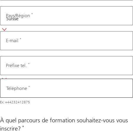
*
Pays/Région
*
E-mail
Téléphone
*
Préfixe tel.
*
Téléphone
Ex: +44232412875
À quel parcours de formation souhaitez-vous vous
*
inscrire?