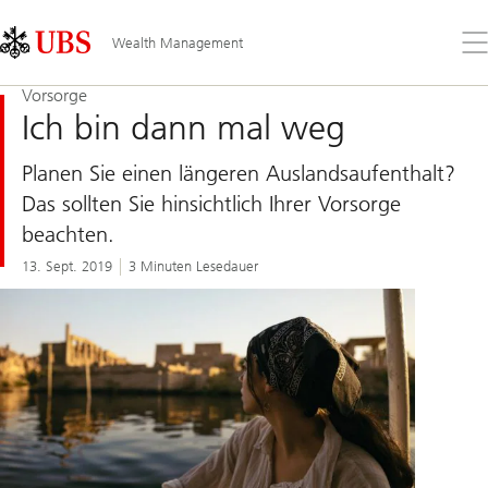
Skip
Content
Links
Area
Öff
Wealth Management
Sie
da
Vorsorge
Me
Ich bin dann mal weg
Planen Sie einen längeren Auslandsaufenthalt?
Das sollten Sie hinsichtlich Ihrer Vorsorge
beachten.
13. Sept. 2019
3 Minuten Lesedauer