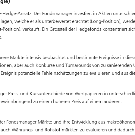
gie)
ity-Hedge-Ansatz. Der Fondsmanager investiert in Aktien unterschi
lagen, welche er als unterbewertet erachtet (Long-Position), werd
Position), verkauft. Ein Grossteil der Hedgefonds konzentriert sic
e.
rere Märkte intensiv beobachtet und bestimmte Ereignisse in diese
ionen, aber auch Konkurse und Turnarounds von zu sanierenden
em Ereignis potenzielle Fehleinschätzungen zu evaluieren und aus di
ager Preis- und Kursunterschiede von Wertpapieren in unterschied
 gewinnbringend zu einem höheren Preis auf einem anderen.
der Fondsmanager Märkte und ihre Entwicklung aus makroökonomisc
 auch Währungs- und Rohstoffmärkten zu evaluieren und dadurch 