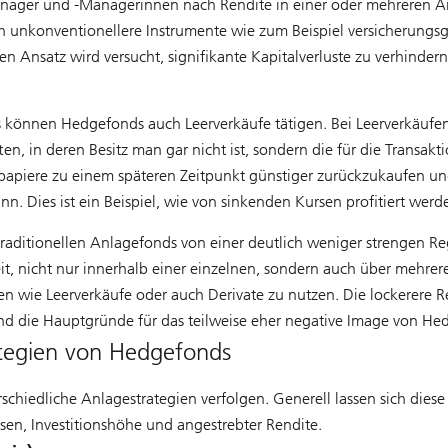
ager und -Managerinnen nach Rendite in einer oder mehreren Anl
 unkonventionellere Instrumente wie zum Beispiel versicherungs
eren Ansatz wird versucht, signifikante Kapitalverluste zu verhind
können Hedgefonds auch Leerverkäufe tätigen. Bei Leerverkäufen
en, in deren Besitz man gar nicht ist, sondern die für die Transak
ertpapiere zu einem späteren Zeitpunkt günstiger zurückzukaufen u
nn. Dies ist ein Beispiel, wie von sinkenden Kursen profitiert werd
raditionellen Anlagefonds von einer deutlich weniger strengen Regu
, nicht nur innerhalb einer einzelnen, sondern auch über mehrer
en wie Leerverkäufe oder auch Derivate zu nutzen. Die lockerere R
ind die Hauptgründe für das teilweise eher negative Image von He
ategien von Hedgefonds
iedliche Anlagestrategien verfolgen. Generell lassen sich diese 
sen, Investitionshöhe und angestrebter Rendite.