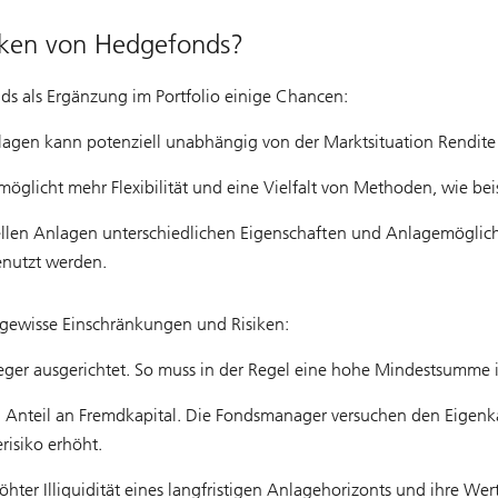
iken von Hedgefonds?
s als Ergänzung im Portfolio einige Chancen:
nlagen kann potenziell unabhängig von der Marktsituation Rendite 
öglicht mehr Flexibilität und eine Vielfalt von Methoden, wie bei
nellen Anlagen unterschiedlichen Eigenschaften und Anlagemögli
genutzt werden.
 gewisse Einschränkungen und Risiken:
eger ausgerichtet. So muss in der Regel eine hohe Mindestsumme i
nteil an Fremdkapital. Die Fondsmanager versuchen den Eigenkapi
risiko erhöht.
er Illiquidität eines langfristigen Anlagehorizonts und ihre Wer