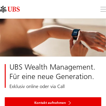
Skip
Content
Links
Area
Öff
Sie
da
Me
UBS Wealth Management.
Für eine neue Generation.
Exklusiv online oder via Call
Kontakt aufnehmen