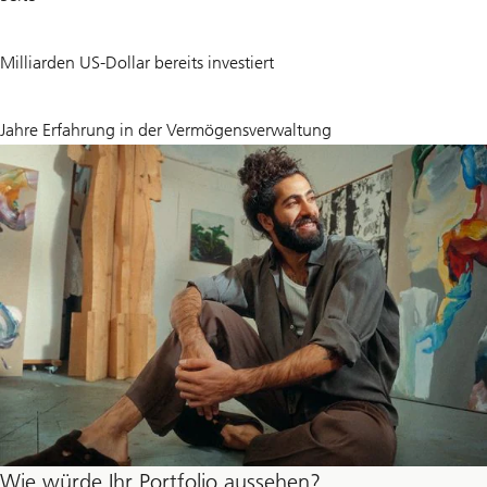
7
Milliarden US-Dollar bereits investiert
~
160
Jahre Erfahrung in der Vermögensverwaltung
Wie würde Ihr Portfolio aussehen?