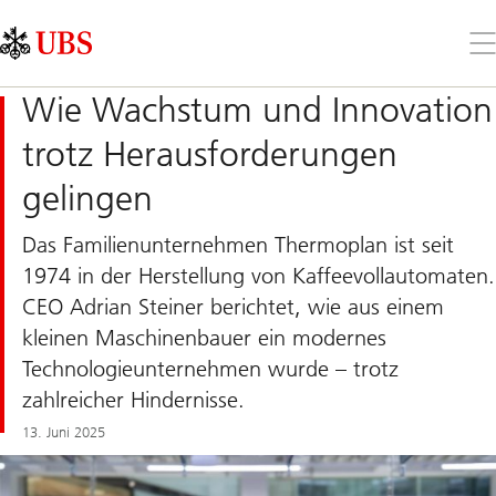
Skip
Content
Links
Area
Öff
Sie
da
Wie Wachstum und Innovation
Me
trotz Herausforderungen
gelingen
Das Familienunternehmen Thermoplan ist seit
1974 in der Herstellung von Kaffeevollautomaten.
CEO Adrian Steiner berichtet, wie aus einem
kleinen Maschinenbauer ein modernes
Technologieunternehmen wurde – trotz
zahlreicher Hindernisse.
13. Juni 2025