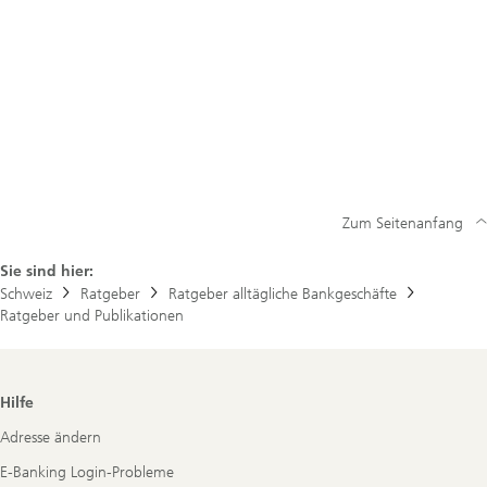
Zum Seitenanfang
Sie sind hier:
Schweiz
Ratgeber
Ratgeber alltägliche Bankgeschäfte
Ratgeber und Publikationen
Footer
Hilfe
Navigation
Adresse ändern
E-Banking Login-Probleme