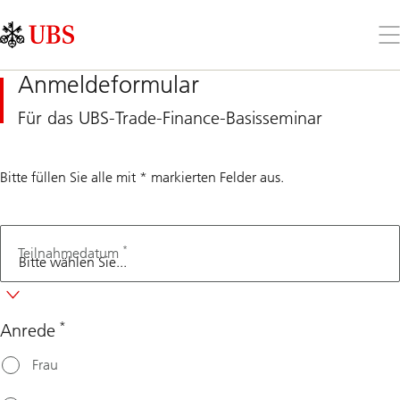
Skip
Content
Links
Area
Öff
Sie
da
Anmeldeformular
Me
Für das UBS-Trade-Finance-Basisseminar
Bitte füllen Sie alle mit * markierten Felder aus.
*
Teilnahmedatum
*
Anrede
Frau