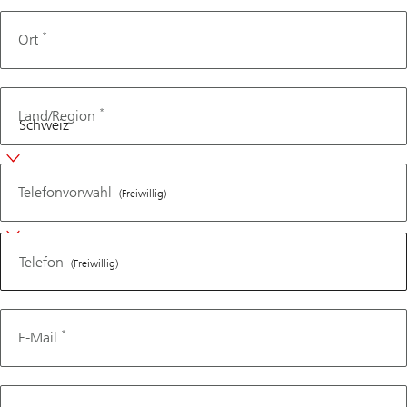
*
Ort
*
Land/Region
Telefon
Telefonvorwahl
(Freiwillig)
Telefon
(Freiwillig)
*
E-Mail