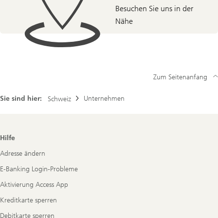
Besuchen Sie uns in der
Nähe
Zum Seitenanfang
Sie sind hier:
Unternehmen
Schweiz
Footer
Hilfe
Navigation
Adresse ändern
E-Banking Login-Probleme
Aktivierung Access App
Kreditkarte sperren
Debitkarte sperren