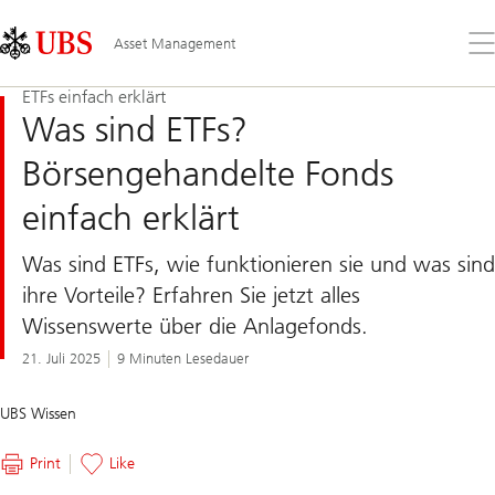
Skip
Content
Links
Area
Öff
Asset Management
Sie
da
ETFs einfach erklärt
Me
Was sind ETFs?
Börsengehandelte Fonds
einfach erklärt
Was sind ETFs, wie funktionieren sie und was sind
ihre Vorteile? Erfahren Sie jetzt alles
Wissenswerte über die Anlagefonds.
21. Juli 2025
9 Minuten Lesedauer
UBS Wissen
Print
Like