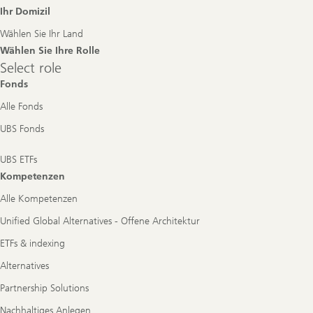
Footer
Ihr Domizil
Navigation
Wählen Sie Ihr Land
Wählen Sie Ihre Rolle
Select
Select role
role
Fonds
Alle Fonds
UBS Fonds
UBS ETFs
Kompetenzen
Alle Kompetenzen
Unified Global Alternatives - Offene Architektur
ETFs & indexing
Alternatives
Partnership Solutions
Nachhaltiges Anlegen