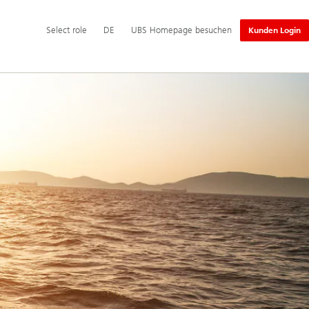
Hauptnavigation
Select
Select role
DE
UBS Homepage besuchen
Kunden Login
role