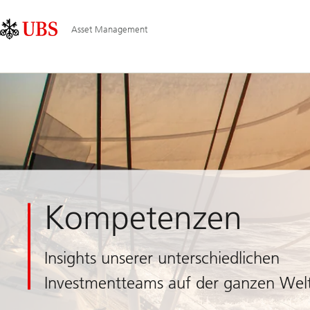
Skip
Content
Hauptnavigation
Links
Area
Asset Management
Kompetenzen
Insights unserer unterschiedlichen
Investmentteams auf der ganzen Wel