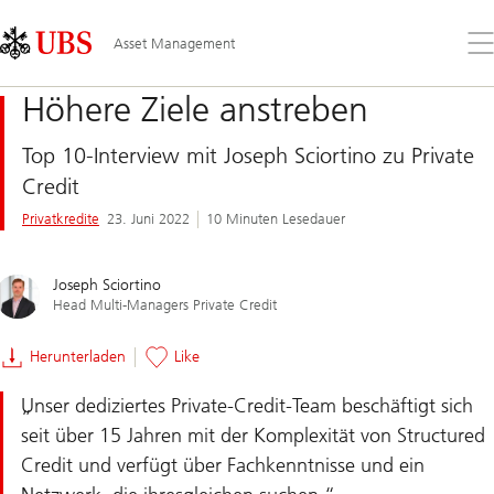
Skip
Content
Links
Area
Öff
Asset Management
Sie
da
Höhere Ziele anstreben
Me
Top 10-Interview mit Joseph Sciortino zu Private
Credit
Privatkredite
23. Juni 2022
10 Minuten Lesedauer
Joseph Sciortino
Head Multi-Managers Private Credit
Herunterladen
Like
Unser dediziertes Private-Credit-Team beschäftigt sich
seit über 15 Jahren mit der Komplexität von Structured
Credit und verfügt über Fachkenntnisse und ein