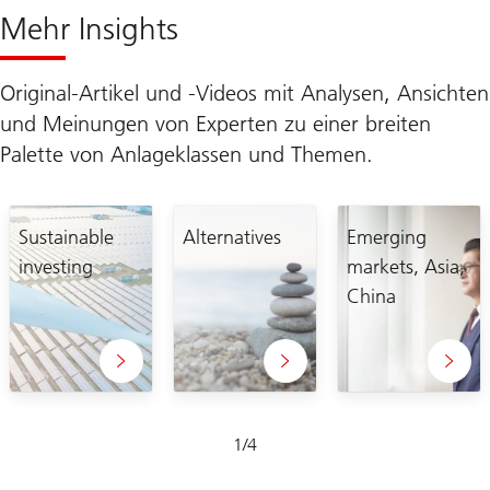
Mehr Insights
Original-Artikel und -Videos mit Analysen, Ansichten
und Meinungen von Experten zu einer breiten
Palette von Anlageklassen und Themen.
Sustainable
Alternatives
Emerging
investing
markets, Asia,
China
Folie
1
/
4
1-
4