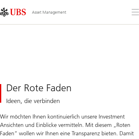
Skip
Content
Links
Area
Öff
Asset Management
Sie
da
Me
Der Rote Faden
Ideen, die verbinden
Wir möchten Ihnen kontinuierlich unsere Investment
Ansichten und Einblicke vermitteln. Mit diesem „Roten
Faden“ wollen wir Ihnen eine Transparenz bieten. Damit