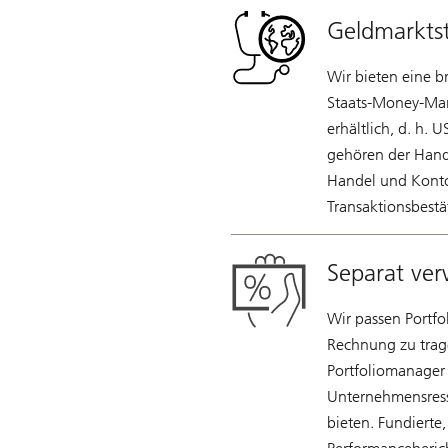
Geldmarktst
Wir bieten eine b
Staats-Money-Mar
erhältlich, d. h.
gehören der Hand
Handel und Konto
Transaktionsbest
Separat ve
Wir passen Portfo
Rechnung zu trag
Portfoliomanager
Unternehmensress
bieten. Fundierte