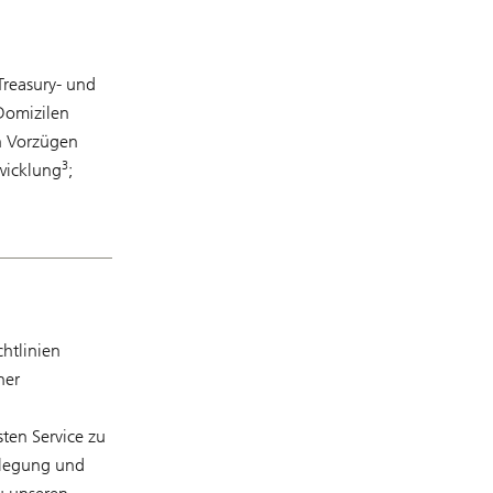
Treasury- und
Domizilen
n Vorzügen
3
wicklung
;
chtlinien
ner
ten Service zu
gslegung und