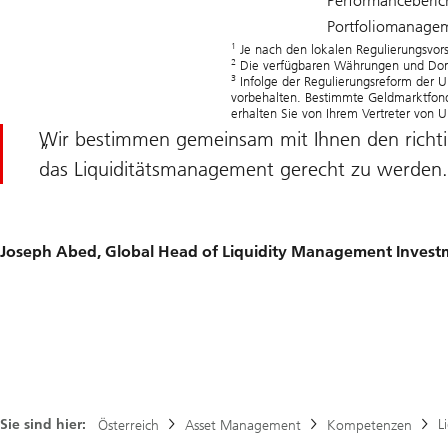
Performanceberic
Portfoliomanagem
1
Je nach den lokalen Regulierungsvors
2
Die verfügbaren Währungen und Domi
3
Infolge der Regulierungsreform der 
vorbehalten. Bestimmte Geldmarktfond
erhalten Sie von Ihrem Vertreter von
Wir bestimmen gemeinsam mit Ihnen den richt
das Liquiditätsmanagement gerecht zu werden.
Joseph Abed, Global Head of Liquidity Management Investm
Sie sind hier:
L
Österreich
Asset Management
Kompetenzen