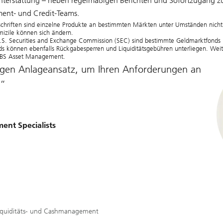
hterstattung – neben regelmäßigen Berichten und Sofortzugang z
ent- und Credit-Teams.
chriften sind einzelne Produkte an bestimmten Märkten unter Umständen nicht 
zile können sich ändern.
U.S. Securities and Exchange Commission (SEC) sind bestimmte Geldmarktfonds 
s können ebenfalls Rückgabesperren und Liquiditätsgebühren unterliegen. Wei
 UBS Asset Management.
igen Anlageansatz, um Ihren Anforderungen an
ent Specialists
iquiditäts- und Cashmanagement