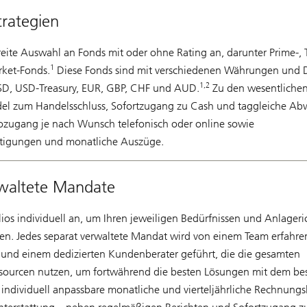
rategien
reite Auswahl an Fonds mit oder ohne Rating an, darunter Prime-, 
1
ket-Fonds.
Diese Fonds sind mit verschiedenen Währungen und 
1,2
 USD, USD-Treasury, EUR, GBP, CHF und AUD.
Zu den wesentliche
el zum Handelsschluss, Sofortzugang zu Cash und taggleiche Ab
zugang je nach Wunsch telefonisch oder online sowie
ätigungen und monatliche Auszüge.
rwaltete Mandate
lios individuell an, um Ihren jeweiligen Bedürfnissen und Anlageri
en. Jedes separat verwaltete Mandat wird von einem Team erfahre
 und einem dedizierten Kundenberater geführt, die die gesamten
ourcen nutzen, um fortwährend die besten Lösungen mit dem bes
, individuell anpassbare monatliche und vierteljährliche Rechnun