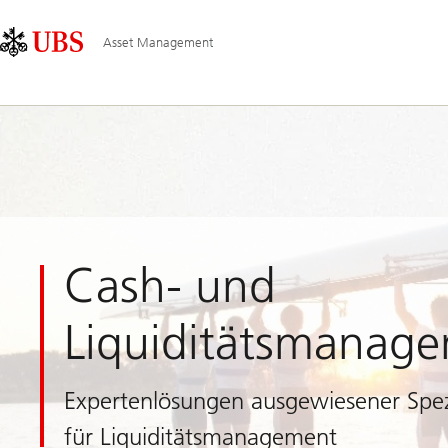
Skip
Content
Hauptnavigation
Links
Area
Asset Management
Cash- und
Liquiditätsmanag
Expertenlösungen ausgewiesener Spez
für Liquiditätsmanagement