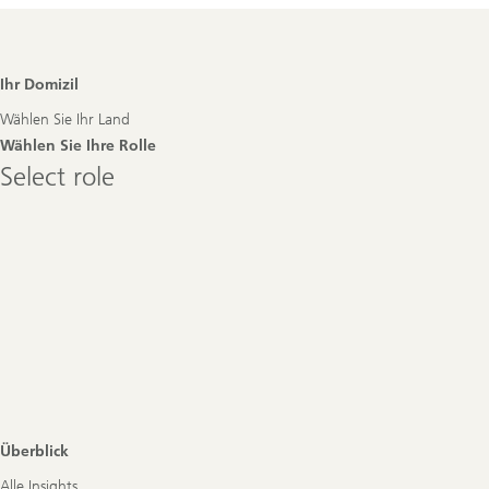
Footer
Ihr Domizil
Navigation
Wählen Sie Ihr Land
Wählen Sie Ihre Rolle
Select
Select role
role
Überblick
Alle Insights