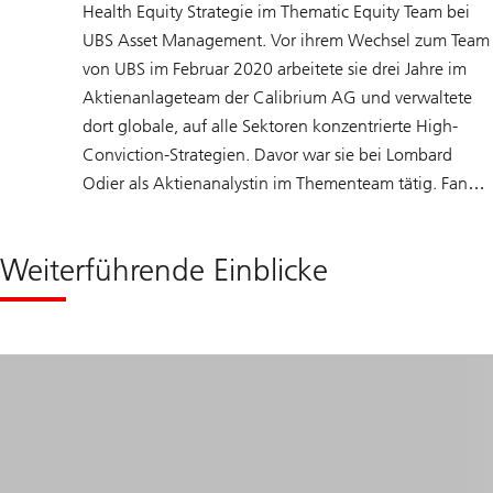
Health Equity Strategie im Thematic Equity Team bei
UBS Asset Management. Vor ihrem Wechsel zum Team
von UBS im Februar 2020 arbeitete sie drei Jahre im
Aktienanlageteam der Calibrium AG und verwaltete
dort globale, auf alle Sektoren konzentrierte High-
Conviction-Strategien. Davor war sie bei Lombard
Odier als Aktienanalystin im Thementeam tätig. Fang
Liu arbeitete vier Jahre lang als akademische Forscherin
an der IMD Business School, wo sie umfassende
Weiterführende Einblicke
Forschungskompetenzen und ein breites Branchen-
und Sektorwissen erwarb. Sie verfügt über einen
Master-Abschluss in Management der Universität
Lausanne (HEC), ist CFA Charterholder sowie Mitglied
des CFA Institute und der CFA Society of Zurich.