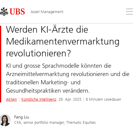
Skip
Content
Links
Area
Öff
Asset Management
Sie
da
Werden KI-Ärzte die
Me
Medikamentenvermarktung
revolutionieren?
KI und grosse Sprachmodelle könnten die
Arzneimittelvermarktung revolutionieren und die
traditionellen Marketing- und
Gesundheitspraktiken verändern.
Aktien
Künstliche Intelligenz
28. Apr. 2025
8 Minuten Lesedauer
Fang Liu
CFA, senior portfolio manager, Thematic Equities