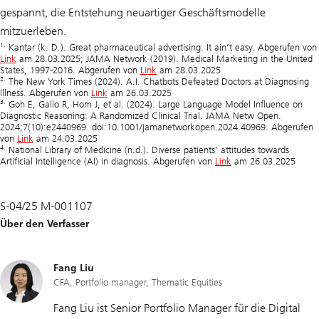
gespannt, die Entstehung neuartiger Geschäftsmodelle
mitzuerleben.
1.
Kantar (k. D.). Great pharmaceutical advertising: It ain’t easy. Abgerufen von
Link
am 28.03.2025; JAMA Network (2019). Medical Marketing in the United
States, 1997-2016. Abgerufen von
Link
am 28.03.2025
2.
The New York Times (2024). A.I. Chatbots Defeated Doctors at Diagnosing
Illness. Abgerufen von
Link
am 26.03.2025
3.
Goh E, Gallo R, Hom J, et al. (2024). Large Language Model Influence on
Diagnostic Reasoning: A Randomized Clinical Trial. JAMA Netw Open.
2024;7(10):e2440969. doi:10.1001/jamanetworkopen.2024.40969. Abgerufen
von
Link
am 24.03.2025
4.
National Library of Medicine (n.d.). Diverse patients’ attitudes towards
Artificial Intelligence (AI) in diagnosis. Abgerufen von
Link
am 26.03.2025
S-04/25 M-001107
Über den Verfasser
Fang Liu
CFA, Portfolio manager, Thematic Equities
Fang Liu ist Senior Portfolio Manager für die Digital