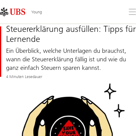
Skip
Content
Links
Area
Öff
Young
Sie
da
Steuererklärung ausfüllen: Tipps für
Me
Lernende
Ein Überblick, welche Unterlagen du brauchst,
wann die Steuererklärung fällig ist und wie du
ganz einfach Steuern sparen kannst.
4 Minuten Lesedauer