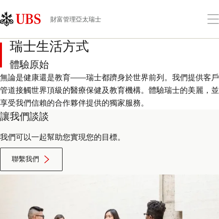
Skip
Content
Links
Area
打
財富管理亞太瑞士
開
功
瑞士生活方式
能
表
體驗原始
無論是健康還是教育——瑞士都躋身於世界前列。我們提供客戶
管道接觸世界頂級的醫療保健及教育機構。體驗瑞士的美麗，並
享受我們信賴的合作夥伴提供的獨家服務。
讓我們談談
我們可以一起幫助您實現您的目標。
聯繫我們