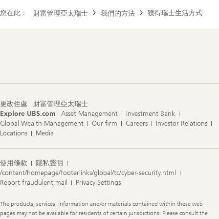
您在此：
獲得瑞士生活方式
財富管理亞太瑞士
我們的方法
Footer
Navigation
更改住處
財富管理亞太瑞士
Explore UBS.com
Asset Management
Investment Bank
Global Wealth Management
Our firm
Careers
Investor Relations
Locations
Media
使用條款
隱私聲明
/content/homepage/footerlinks/global/tc/cyber-security.html
Report fraudulent mail
Privacy Settings
Legal
The products, services, information and/or materials contained within these web
Information
pages may not be available for residents of certain jurisdictions. Please consult the