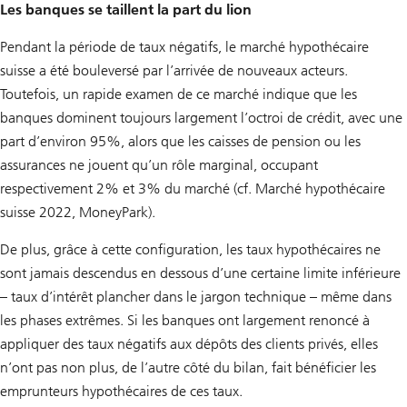
c
Les banques se taillent la part du lion
u
n
Pendant la période de taux négatifs, le marché hypothécaire
e
x
suisse a été bouleversé par l’arrivée de nouveaux acteurs.
p
e
Toutefois, un rapide examen de ce marché indique que les
r
banques dominent toujours largement l’octroi de crédit, avec une
t
U
part d’environ 95%, alors que les caisses de pension ou les
B
assurances ne jouent qu’un rôle marginal, occupant
S
respectivement 2% et 3% du marché (cf. Marché hypothécaire
suisse 2022, MoneyPark).
De plus, grâce à cette configuration, les taux hypothécaires ne
sont jamais descendus en dessous d’une certaine limite inférieure
– taux d’intérêt plancher dans le jargon technique – même dans
les phases extrêmes. Si les banques ont largement renoncé à
appliquer des taux négatifs aux dépôts des clients privés, elles
n’ont pas non plus, de l’autre côté du bilan, fait bénéficier les
emprunteurs hypothécaires de ces taux.