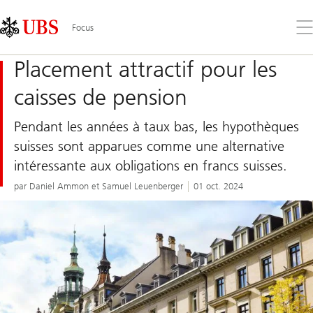
Skip
Content
Links
Area
Ouv
Focus
le
me
Placement attractif pour les
caisses de pension
Pendant les années à taux bas, les hypothèques
suisses sont apparues comme une alternative
intéressante aux obligations en francs suisses.
par Daniel Ammon et Samuel Leuenberger
01 oct. 2024