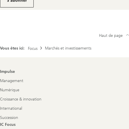
Newsletter
S’abonner
pour
les
investisseurs
institutionnels
Haut de page
Vous êtes ici:
Marchés et investissements
Focus
Footer
Impulse
Navigation
Management
Numérique
Croissance & innovation
International
Succession
IC Focus