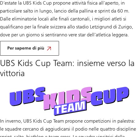
D’estate la UBS Kids Cup propone attività fisica all’aperto, in
particolare salto in lungo, lancio della pallina e sprint da 60 m.
Dalle eliminatorie locali alle finali cantonali, i migliori atleti si
qualificano per la finale svizzera allo stadio Letzigrund di Zurigo,
dove per un giorno si sentiranno vere star dell’atletica leggera.
Informazioni
su
Per saperne di più
UBS
Kids
UBS Kids Cup Team: insieme verso la
Cup
vittoria
Informazioni
sulla
squadra
UBS
Kids
Cup
In inverno, UBS Kids Cup Team propone competizioni in palestra:
le squadre cercano di aggiudicarsi il podio nelle quattro discipline
sprint, salto, biathlon e team cross. Le squadre vincitrici delle