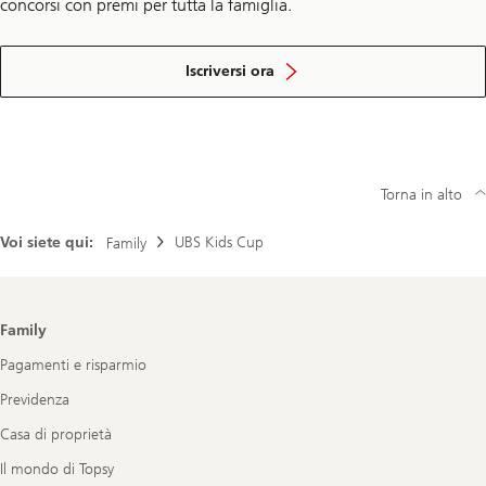
concorsi con premi per tutta la famiglia.
alla
newsletter
Iscriversi ora
Torna in alto
Voi siete qui:
UBS Kids Cup
Family
Footer
Family
Navigation
Pagamenti e risparmio
Previdenza
Casa di proprietà
Il mondo di Topsy