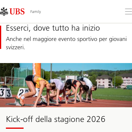
Skip
Content
Links
Area
Apr
Family
il
me
Esserci, dove tutto ha inizio
Anche nel maggiore evento sportivo per giovani
svizzeri.
Kick-
off
to
the
2025
season
Kick-off della stagione 2026