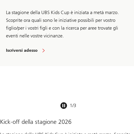
La stagione della UBS Kids Cup è iniziata a metà marzo.
Scoprite ora quali sono le iniziative possibili per vostro
figlio/per i vostri figli e con la ricerca per aree trovate gli
eventi nelle vostre vicinanze.
Iscriversi adesso
Kick-
off
to
the
2025
season
1
/
3
Kick-off della stagione 2026