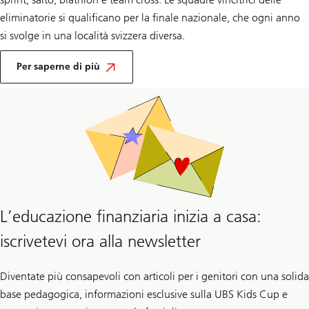
eliminatorie si qualificano per la finale nazionale, che ogni anno
si svolge in una località svizzera diversa.
Informazioni
sulla
Per saperne di più
squadra
UBS
Kids
Cup
L’educazione finanziaria inizia a casa:
iscrivetevi ora alla newsletter
Diventate più consapevoli con articoli per i genitori con una solida
base pedagogica, informazioni esclusive sulla UBS Kids Cup e