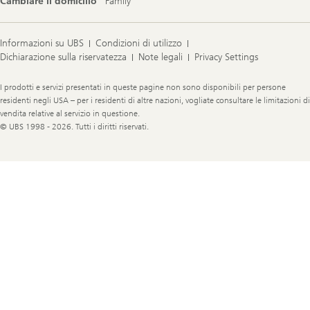
Cambiare il domicilio
Family
Informazioni su UBS
Condizioni di utilizzo
Dichiarazione sulla riservatezza
Note legali
Privacy Settings
Legal
I prodotti e servizi presentati in queste pagine non sono disponibili per persone
Information
residenti negli USA – per i residenti di altre nazioni, vogliate consultare le limitazioni di
vendita relative al servizio in questione.
© UBS 1998 - 2026. Tutti i diritti riservati.