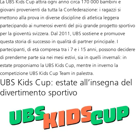
c
La UBS Kids Cup attira ogni anno circa 170 000 bambini e
o
giovani provenienti da tutta la Confederazione: i ragazzi si
r
s
mettono alla prova in diverse discipline di atletica leggera
o
partecipando ai numerosi eventi del più grande progetto sportivo
d
e
per la gioventù svizzera. Dal 2011, UBS sostiene e promuove
i
p
questa storia di successo in qualità di partner principale. I
e
partecipanti, di età compresa tra i 7 e i 15 anni, possono decidere
t
t
di prenderne parte sia nei mesi estivi, sia in quelli invernali: in
o
r
estate proponiamo la UBS Kids Cup, mentre in inverno la
a
competizione UBS Kids Cup Team in palestra.
l
i
UBS Kids Cup: estate all’insegna del
divertimento sportivo
Informazioni
su
UBS
Kids
Cup