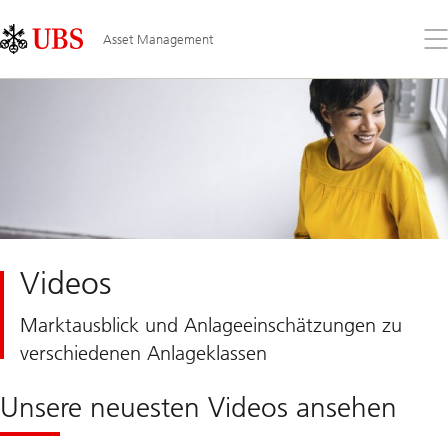
Skip
Content
Links
Area
Öff
Asset Management
Sie
da
Me
Videos
Marktausblick und Anlageeinschätzungen zu
verschiedenen Anlageklassen
Unsere neuesten Videos ansehen