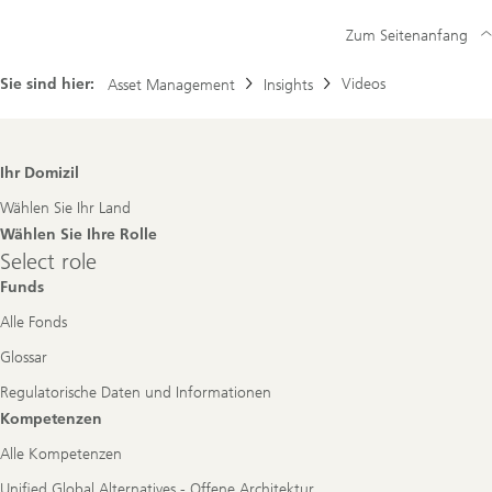
Zum Seitenanfang
Sie sind hier:
Videos
Asset Management
Insights
Footer
Ihr Domizil
Navigation
Wählen Sie Ihr Land
Wählen Sie Ihre Rolle
Select
Select role
role
Funds
Alle Fonds
Glossar
Regulatorische Daten und Informationen
Kompetenzen
Alle Kompetenzen
Unified Global Alternatives - Offene Architektur