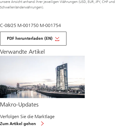
unsere Ansicht anhand ihrer jeweiligen Währungen (USD, EUR, JPY, CHF und
Schwellenländerwährungen).
C-08/25 M-001750 M-001754
monatliche
Makro-
PDF herunterladen (EN)
Ansichten,
August
Verwandte Artikel
2025
Makro-Updates
Verfolgen Sie die Marktlage
über
Zum Artikel gehen
Makro-