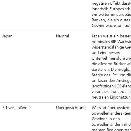
negativen Effekt darste
Innerhalb Europas sch
wir weiterhin europäi
Banken, die ein gutes
Gewinnwachstum auf
Japan
Neutral
Japan weist ein besser
nominales BIP-Wachs
widerstandsfähige G
und eine bessere
Unternehmensführung
die allesamt Rückenw
darstellen. Die möglic
Stärke des JPY und di
umfassenden Anstiege
langfristigen JGB-Ren
veranlassen uns zu ein
neutralen Einschätzun
Schwellenländer
Übergewichtung
Wir sind übergewichte
Schwellenländeraktien
Gewinne in den
Schwellenländern in 
meisten Regionen star