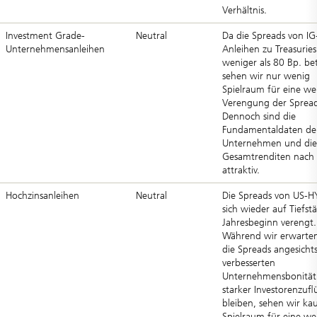
Verhältnis.
Investment Grade-
Neutral
Da die Spreads von IG
Unternehmensanleihen
Anleihen zu Treasuries
weniger als 80 Bp. be
sehen wir nur wenig
Spielraum für eine we
Verengung der Spread
Dennoch sind die
Fundamentaldaten de
Unternehmen und die
Gesamtrenditen nach 
attraktiv.
Hochzinsanleihen
Neutral
Die Spreads von US-
sich wieder auf Tiefst
Jahresbeginn verengt.
Während wir erwarten
die Spreads angesicht
verbesserten
Unternehmensbonität
starker Investorenzufl
bleiben, sehen wir k
Spielraum für eine we