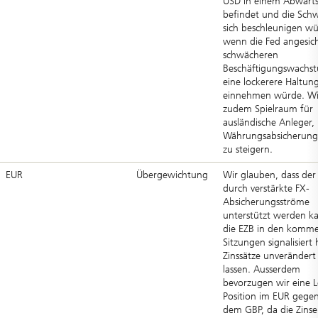
USD in einem Abwärt
befindet und die Sch
sich beschleunigen wü
wenn die Fed angesich
schwächeren
Beschäftigungswachs
eine lockerere Haltun
einnehmen würde. Wi
zudem Spielraum für
ausländische Anleger, 
Währungsabsicherung
zu steigern.
EUR
Übergewichtung
Wir glauben, dass der
durch verstärkte FX-
Absicherungsströme
unterstützt werden k
die EZB in den komm
Sitzungen signalisiert 
Zinssätze unverändert
lassen. Ausserdem
bevorzugen wir eine 
Position im EUR gege
dem GBP, da die Zinse