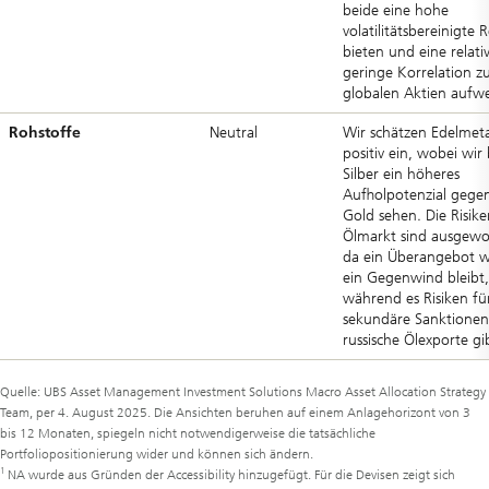
beide eine hohe
volatilitätsbereinigte 
bieten und eine relati
geringe Korrelation z
globalen Aktien aufwe
Rohstoffe
Neutral
Wir schätzen Edelmeta
positiv ein, wobei wir 
Silber ein höheres
Aufholpotenzial gege
Gold sehen. Die Risik
Ölmarkt sind ausgewo
da ein Überangebot w
ein Gegenwind bleibt,
während es Risiken fü
sekundäre Sanktionen
russische Ölexporte gi
Quelle: UBS Asset Management Investment Solutions Macro Asset Allocation Strategy
Team, per 4. August 2025. Die Ansichten beruhen auf einem Anlagehorizont von 3
bis 12 Monaten, spiegeln nicht notwendigerweise die tatsächliche
Portfoliopositionierung wider und können sich ändern.
1
NA wurde aus Gründen der Accessibility hinzugefügt. Für die Devisen zeigt sich