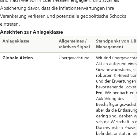
sind nach wie vor in Edelmetallen engagiert, und zwar als
Absicherung davor, dass die Inflationserwartungen ihre
Verankerung verlieren und potenzielle geopolitische Schocks
eintreten.
Ansichten zur Anlageklasse
Anlageklasse
Allgemeines /
Standpunkt von UB
relatives Signal
Management
Globale Aktien
Übergewichtung
Wir sind übergewichte
Aktien aufgrund eines
Gewinnwachstums, ei
robusten KI-Investitio
und der Erwartungen 
bevorstehende Locker
Fed. Wir beobachten 
Abkühlung des
Beschäftigungswachs
aber da die Entlassun
gering sind, denken wi
sich die Wirtschaft in 
Durchwursteln-Phase
befindet, anstatt in ei