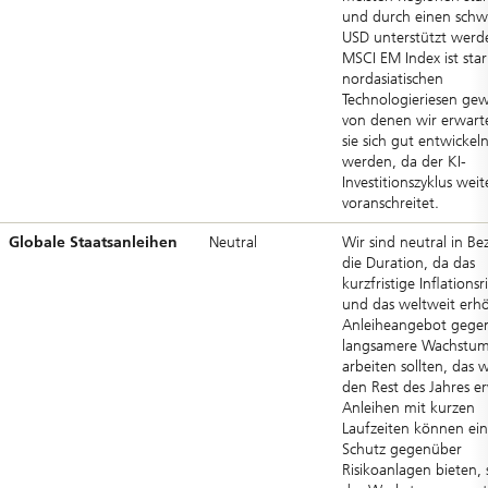
und durch einen sch
USD unterstützt werd
MSCI EM Index ist sta
nordasiatischen
Technologieriesen gew
von denen wir erwart
sie sich gut entwickel
werden, da der KI-
Investitionszyklus weit
voranschreitet.
Globale Staatsanleihen
Neutral
Wir sind neutral in Be
die Duration, da das
kurzfristige Inflationsr
und das weltweit erh
Anleiheangebot gege
langsamere Wachstums
arbeiten sollten, das w
den Rest des Jahres e
Anleihen mit kurzen
Laufzeiten können ei
Schutz gegenüber
Risikoanlagen bieten, s