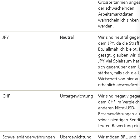
Grossbritannien anges
der schwächelnden
Arbeitsmarktdaten
wahrscheinlich sinken
werden.
JPY
Neutral
Wir sind neutral geg
dem JPY, da die Straf
BoJ allmählich bleibt.
gesagt, glauben wir, d
JPY viel Spielraum ha
sich gegenüber dem 
stärken, falls sich die 
Wirtschaft von hier au
erheblich abschwächt.
CHF
Untergewichtung
Wir sind negativ geg
dem CHF im Vergleich
anderen Nicht-USD-
Reservewährungen au
seiner niedrigen Rend
teuren Bewertung eing
Schwellenländerwährungen
Übergewichtung
Wir mögen BRL und I