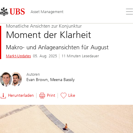
Skip
Content
Links
Area
Öff
Asset Management
Sie
da
Monatliche Ansichten zur Konjunktur
Me
Moment der Klarheit
Makro- und Anlageansichten für August
Markt-Updates
05. Aug. 2025
11 Minuten Lesedauer
Autoren
Evan Brown
Meena Bassily
Herunterladen
Print
Like