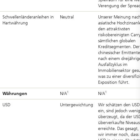
Verengung der Spread
Schwellenländeranleihen in
Neutral
Unserer Meinung nach
Hartwährung
asiatische Hochzinsanl
den attraktivsten
risikobereinigten Carry
sämtlichen globalen
Kreditsegmenten. Der 
chinesischer Emittente
nach einem dreijährig
Ausfallzyklus im
Immobiliensektor ges
was zu einer diversifiz
Exposition führt.
1
1
Währungen
N/A
N/A
USD
Untergewichtung
Wir schätzen den USD 
ein, sind jedoch weni
überzeugt, da der US
überverkaufte Niveaus
erreichte. Das gesagt
wir immer noch, dass 