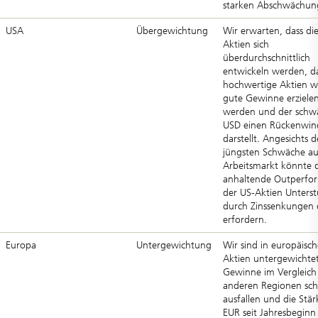
starken Abschwächun
USA
Übergewichtung
Wir erwarten, dass di
Aktien sich
überdurchschnittlich
entwickeln werden, d
hochwertige Aktien w
gute Gewinne erziele
werden und der schw
USD einen Rückenwin
darstellt. Angesichts d
jüngsten Schwäche a
Arbeitsmarkt könnte 
anhaltende Outperfo
der US-Aktien Unters
durch Zinssenkungen 
erfordern.
Europa
Untergewichtung
Wir sind in europäisc
Aktien untergewichtet
Gewinne im Vergleich
anderen Regionen sc
ausfallen und die Stär
EUR seit Jahresbeginn