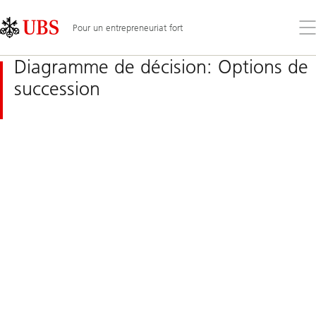
Skip
Content
Links
Area
Ouv
Pour un entrepreneuriat fort
le
me
Diagramme de décision: Options de
succession