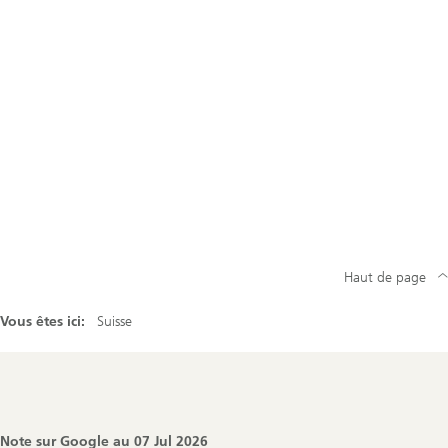
Haut de page
Vous êtes ici:
Suisse
Footer
Navigation
Note sur Google au
07 Jul 2026