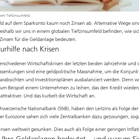
nem Tiefzinsumfeld.
eld auf dem Sparkonto kaum noch Zinsen ab. Alternative Wege sind
weshalb wir uns in einem globalen Tiefzinsumfeld befinden, wie sic
 Zinsen für die Geldanlage bedeuten.
urhilfe nach Krisen
e verschiedener Wirtschaftskrisen der letzten beiden Jahrzehnte un
ssenkungen sind eine geldpolitische Massnahme, um die Konjunktu
rabsichten und Investitionsplänen ausbalanciert werden. Denn wenn
zum Beispiel einem Unternehmen zu leihen, das den Kredit wiederu
ttraktiver. Und das kurbelt die Wirtschaft an.
hweizerische Nationalbank (SNB), haben den Leitzins als Folge der
der Eurozone sahen sich viele Zentralbanken dazu gezwungen, sog
Zinsen weltweit gesunken. Dies auch als Folge einer geringen Infla
r Ihre Geldanlagen bedeutet – und warum Si