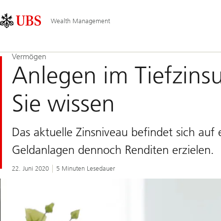
Skip
Content
Hauptnavigation
Links
Area
Wealth Management
Vermögen
Anlegen im Tiefzins
Sie wissen
Das aktuelle Zinsniveau befindet sich auf
Geldanlagen dennoch Renditen erzielen.
22. Juni 2020
5 Minuten Lesedauer