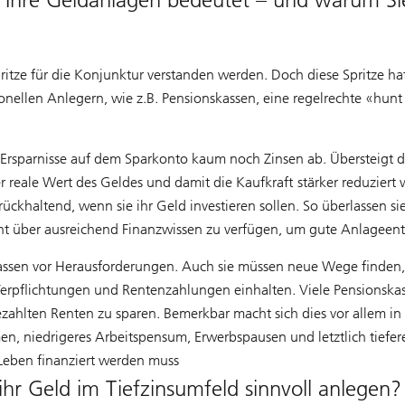
itze für die Konjunktur verstanden werden. Doch diese Spritze ha
ionellen Anlegern, wie z.B. Pensionskassen, eine regelrechte «hunt
 Ersparnisse auf dem Sparkonto kaum noch Zinsen ab. Übersteigt di
er reale Wert des Geldes und damit die Kaufkraft stärker reduziert
rückhaltend, wenn sie ihr Geld investieren sollen. So überlassen 
cht über ausreichend Finanzwissen zu verfügen, um gute Anlageent
skassen vor Herausforderungen. Auch sie müssen neue Wege finden,
 Verpflichtungen und Rentenzahlungen einhalten. Viele Pensionskas
hlten Renten zu sparen. Bemerkbar macht sich dies vor allem in d
n, niedrigeres Arbeitspensum, Erwerbspausen und letztlich tiefere
Leben finanziert werden muss
r Geld im Tiefzinsumfeld sinnvoll anlegen?