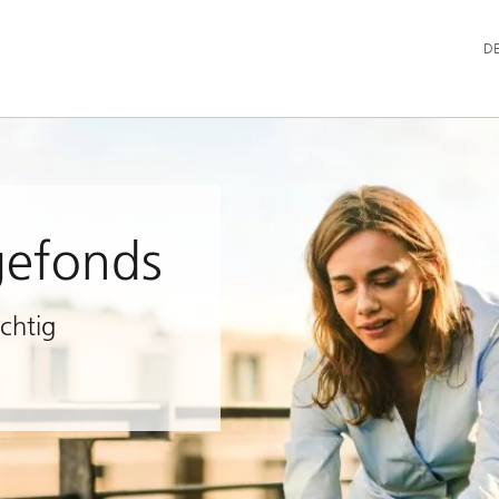
Hau
D
gefonds
chtig