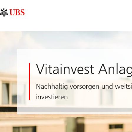
Skip
Content
Hauptnavigation
Links
Area
Vitainvest Anla
Nachhaltig vorsorgen und weitsi
investieren