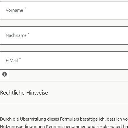
*
Vorname
*
Nachname
*
E-Mail
Wir senden Ihnen
eine
Terminbestätigung
Rechtliche Hinweise
per E-Mail.
Durch die Übermittlung dieses Formulars bestätige ich, dass ich 
Nutzungsbedingungen Kenntnis genommen und sie akzeptiert habe