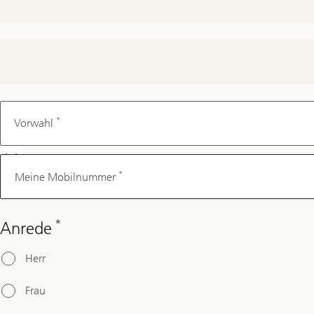
Meine
Mobilnummer
*
Vorwahl
*
Meine Mobilnummer
*
Anrede
Herr
Frau