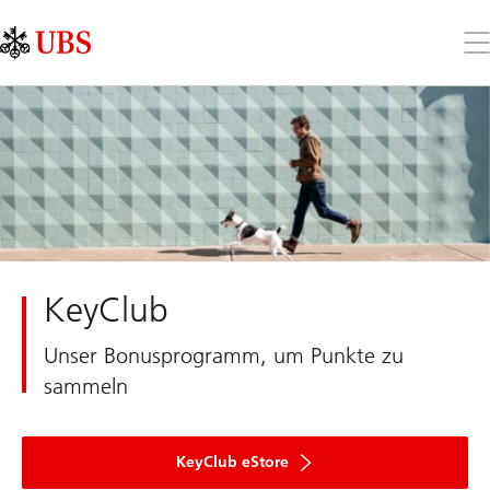
Skip
Content
Links
Area
Öff
Sie
da
Me
KeyClub
Unser Bonusprogramm, um Punkte zu
sammeln
KeyClub eStore