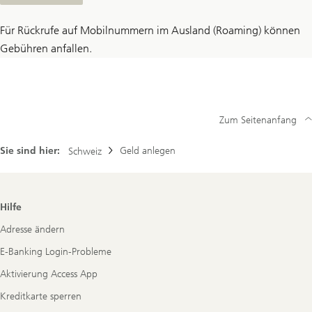
Für Rückrufe auf Mobilnummern im Ausland (Roaming) können
Gebühren anfallen.
Zum Seitenanfang
Sie sind hier:
Geld anlegen
Schweiz
Footer
Hilfe
Navigation
Adresse ändern
E-Banking Login-Probleme
Aktivierung Access App
Kreditkarte sperren