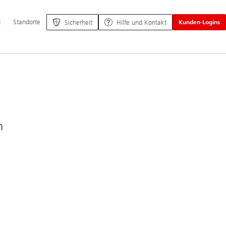
ptnavigation
E
Standorte
Sicherheit
Hilfe und Kontakt
Kunden-Logins
n