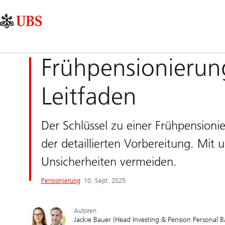
Skip
Content
Hauptnavigation
Links
Area
Frühpensionierung
Leitfaden
Der Schlüssel zu einer Frühpension
der detaillierten Vorbereitung. Mit u
Unsicherheiten vermeiden.
Pensionierung
10. Sept. 2025
Autoren
Jackie Bauer (Head Investing & Pension Personal B