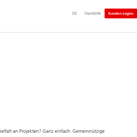
Hauptnavigation
DE
Standorte
Kunden-Logins
elfalt an Projekten? Ganz einfach: Gemeinnützige