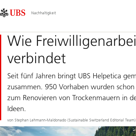
Skip
Content
Hauptnavigation
Links
Area
Nachhaltigkeit
Wie Freiwilligenarbe
verbindet
Seit fünf Jahren bringt UBS Helpetica gem
zusammen. 950 Vorhaben wurden schon rea
zum Renovieren von Trockenmauern in d
Ideen.
von Stephan Lehmann-Maldonado (Sustainable Switzerland Editorial Team)