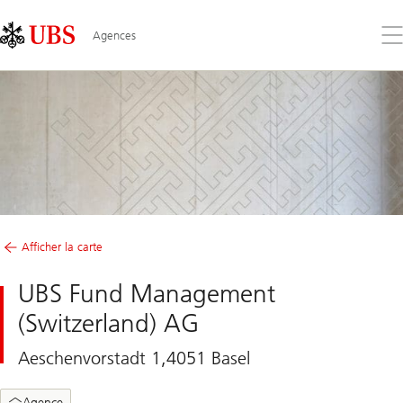
Skip
Content
Links
Area
Ouv
Agences
le
me
Afficher la carte
UBS Fund Management
(Switzerland) AG
Aeschenvorstadt 1,4051 Basel
Agence