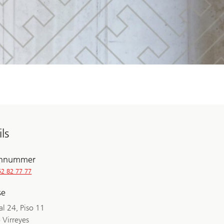
ls
onnummer
52 82 77 77
se
l 24, Piso 11
o Virreyes