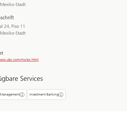
Mexiko-Stadt
schrift
l 24, Piso 11
Mexiko-Stadt
o
et
/www.ubs.com/mx/es.html
ügbare Services
 Management
Investment Banking