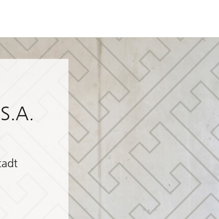
S.A.
tadt