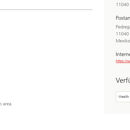
11040 
Postan
Pedrega
11040 
Mexik
Intern
https:/
Verf
Wealth
o area.