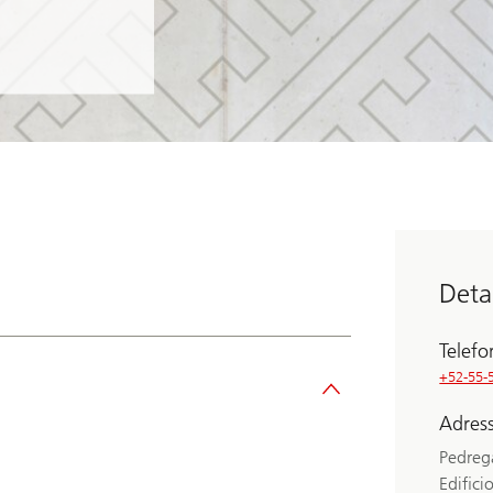
Detai
Telef
+52-55-
Adres
Pedrega
Edifici