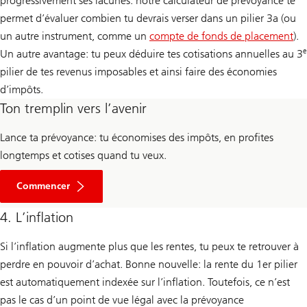
progressivement ses lacunes: notre calculateur de prévoyance te
permet d’évaluer combien tu devrais verser dans un pilier 3a (ou
un autre instrument, comme un
compte de fonds de placement
).
e
Un autre avantage: tu peux déduire tes cotisations annuelles au 3
pilier de tes revenus imposables et ainsi faire des économies
d’impôts.
Ton tremplin vers l’avenir
Lance ta prévoyance: tu économises des impôts, en profites
longtemps et cotises quand tu veux.
Ouvrir
un
Commencer
compte
de
4. L’inflation
prévoyance
3a
Si l’inflation augmente plus que les rentes, tu peux te retrouver à
perdre en pouvoir d’achat. Bonne nouvelle: la rente du 1er pilier
est automatiquement indexée sur l’inflation. Toutefois, ce n’est
pas le cas d’un point de vue légal avec la prévoyance